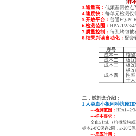
(
样本
3.通量高：
低频基因位点
4.速度快：
每单元检测仅需
5.开放平台：
普通FQ-P
6.检测范围：
HPA-1/2/3/4
7.质量控制：
每孔均包被
8.结果判读自动化：
配套
序号
成本一
核酸
成本二
板1(
成本三
板2(
板2(
成本四
性率
千人
二
，
试剂盒介绍
：
1.人类血小板同种抗原HPA
---检测范围：
HPA1--
---样本要求：
全血≥1mL（枸橼酸钠或ED
标本2-8℃保存2周，≤-2
---反应时间：